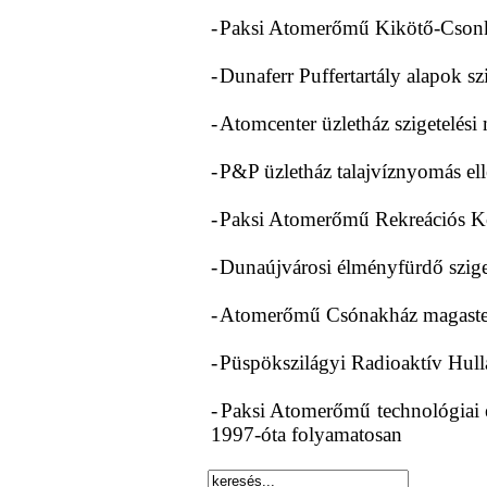
-
Paksi Atomerőmű Kikötő-Csonkol
-
Dunaferr Puffertartály alapok sz
-
Atomcenter üzletház szigetelési
-
P&P üzletház talajvíznyomás elle
-
Paksi Atomerőmű Rekreációs Kö
-
Dunaújvárosi élményfürdő szige
-
Atomerőmű Csónakház magastető
-
Püspökszilágyi Radioaktív Hulla
-
Paksi Atomerőmű technológiai é
1997-óta folyamatosan