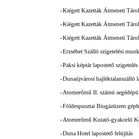
-
Kiégett Kazetták Átmeneti Tárol
-
Kiégett Kazetták Átmeneti Tárol
-
Kiégett Kazetták Átmeneti Tároló
-
Erzsébet Szálló szigetelési munk
-
Paksi képtár lapostető szigetelés
-
Dunaújvárosi hajléktalanszálló la
-
Atomerőmű II. számú segédépület
-
Földespusztai Biogázüzem géphá
-
Atomerőmű Kutató-gyakorló Köz
-
Duna Hotel lapostető felújítás