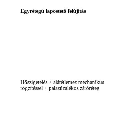
Egyrétegű lapostető felújítás
Hőszigetelés + alátétlemez mechanikus
rögzítéssel + palazúzalékos záróréteg