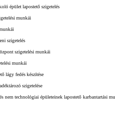
ó épület lapostető szigetelés
igetelési munkái
 munkái
ni szigetelés
zpont szigetelési munkái
telési munkái
 lágy fedés készítése
déktározó szigetelése
s nem technológiai épületeinek lapostető karbantartási m