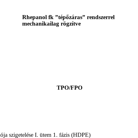
Rhepanol fk ”tépőzáras” rendszerrel
mechanikailag rögzítve
TPO/FPO
ója szigetelése I. ütem 1. fázis (HDPE)