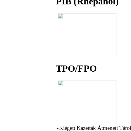
PIB (Rhepanol)
TPO/FPO
-
Kiégett Kazetták Átmeneti Tárol