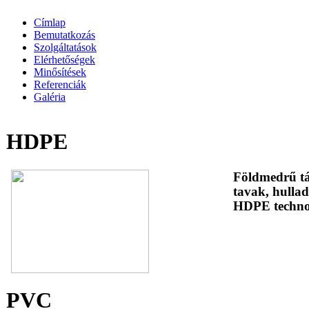
Címlap
Bemutatkozás
Szolgáltatások
Elérhetőségek
Minősítések
Referenciák
Galéria
HDPE
Földmedrű tá
tavak, hullad
HDPE techno
PVC