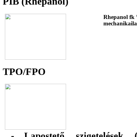
PIB (Rhepanol)
Rhepanol fk 
mechanikaila
TPO/FPO
-
Lapostető szigetelések (h