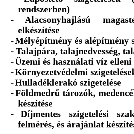
rendszerben)
-
Alacsonyhajlású magas
elkészítése
-
Mélyépítmény és alépítmény s
-
Talajpára, talajnedvesség, tala
-
Üzemi és használati víz elleni 
-
Környezetvédelmi szigetelése
-
Hulladéklerakó szigetelése
-
Földmedrű tározók, medencék
készítése
-
Díjmentes szigetelési szak
felmérés, és árajánlat készíté